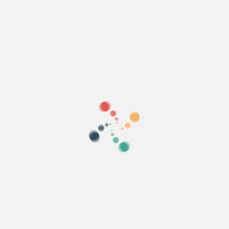
de emails no deseados.
Ven les entrades en línia amb MataDragons
Gestiona cobraments, llistes de convidats,
controla l'accés amb QR mitjançant app
Sobre nosaltres
Què és MataDragons?
Com funciona?
Què oferim?
Preu
Alternativa per vendre entrades
Beneficis del kit digital
Organitza el teu esdeveniment
Com organitzar un esdeveniment per internet?
Avantatges d'organitzar el teu esdeveniment online
Com promocionar el teu esdeveniment en línia?
Vendre entrades per a un esdeveniment benèfic
Organitzar i promocionar concerts de música